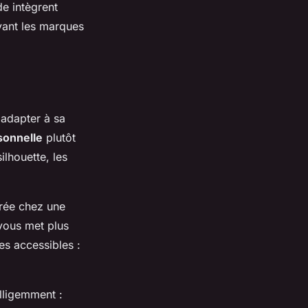
e intègrent
vant les marques
 adapter à sa
rsonnelle
plutôt
ilhouette, les
rée chez une
 vous met plus
es accessibles :
elligemment :