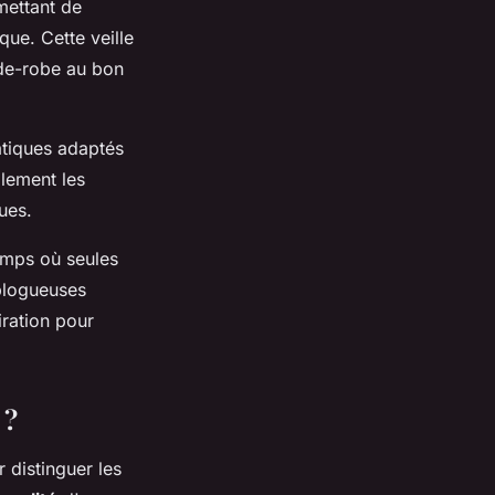
mettant de
ue. Cette veille
de-robe au bon
atiques adaptés
llement les
ues.
temps où seules
 blogueuses
ration pour
 ?
 distinguer les