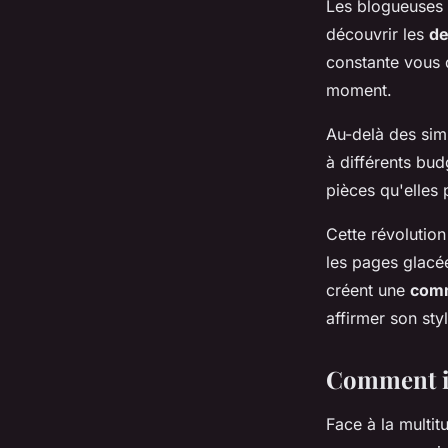
Les blogueuses 
découvrir les
de
constante vous 
moment.
Au-delà des sim
à différents bud
pièces qu'elles 
Cette révolution
les pages glacé
créent une
comm
affirmer son sty
Comment id
Face à la multit