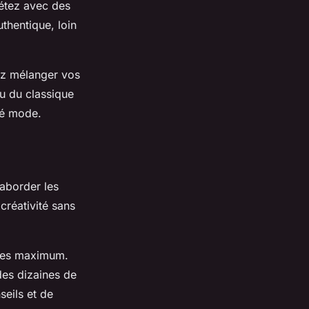
létez avec des
thentique, loin
sez mélanger vos
u du classique
té mode.
'aborder les
créativité sans
tes maximum.
des dizaines de
eils et de