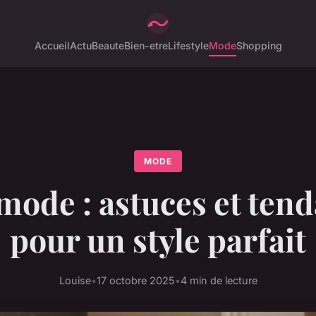
Accueil
Actu
Beaute
Bien-etre
Lifestyle
Mode
Shopping
MODE
mode : astuces et ten
pour un style parfait
Louise
•
17 octobre 2025
•
4 min de lecture