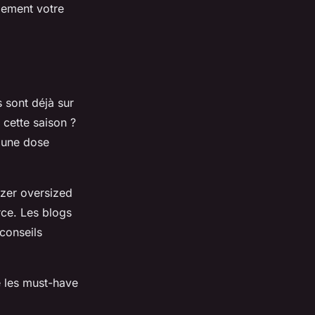
blement votre
 sont déjà sur
 cette saison ?
t une dose
azer oversized
rce. Les blogs
conseils
e les must-have