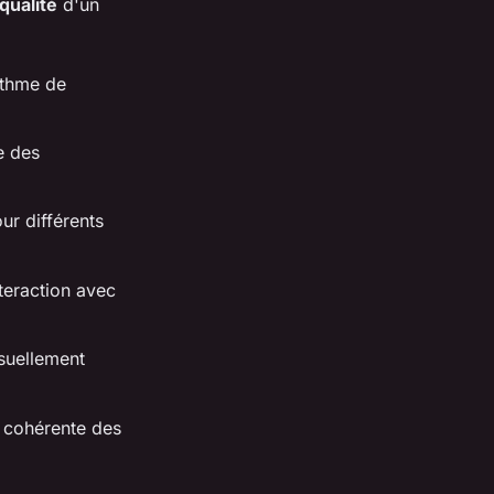
qualité
d'un
ythme de
e des
ur différents
teraction avec
suellement
n cohérente des