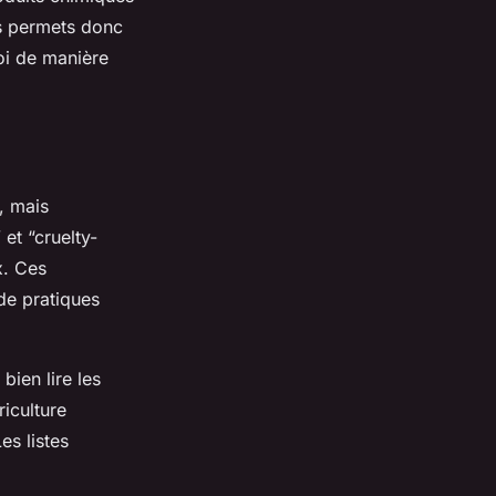
es permets donc
oi de manière
, mais
et “cruelty-
x. Ces
de pratiques
 bien lire les
riculture
es listes