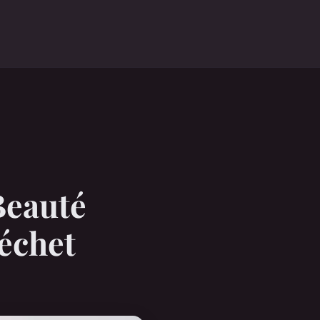
Beauté
échet