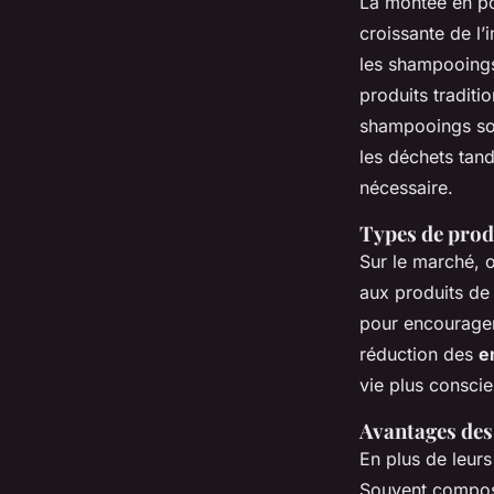
La montée en p
croissante de l
les shampooings
produits tradit
shampooings sol
les déchets tan
nécessaire.
Types de prod
Sur le marché, o
aux produits de
pour encourager 
réduction des
e
vie plus conscie
Avantages des
En plus de leur
Souvent composés