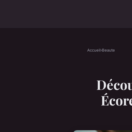
Accueil
›
Beaute
Décou
Écor