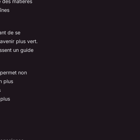
e des matières
înes
ant de se
avenir plus vert.
issent un guide
 permet non
n plus
s
 plus