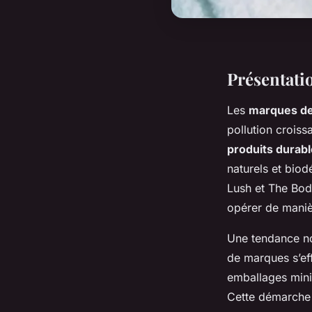
Présentati
Les
marques de
pollution crois
produits durab
naturels et bi
Lush et The Bod
opérer de mani
Une tendance not
de marques s’ef
emballages mini
Cette démarche 