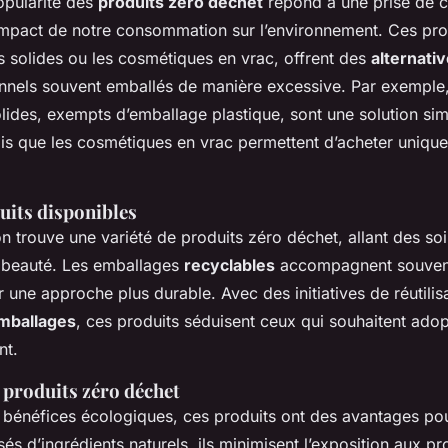
opularité des
produits zéro déchet
répond à une prise de 
’impact de notre consommation sur l’environnement. Ces prod
 solides ou les cosmétiques en vrac, offrent des
alternati
ionnels souvent emballés de manière excessive. Par exemple,
ides, exempts d’emballage plastique, sont une solution sim
dis que les cosmétiques en vrac permettent d’acheter unique
uits disponibles
n trouve une variété de produits zéro déchet, allant des soi
 beauté. Les emballages
recyclables
accompagnent souvent
une approche plus durable. Avec des initiatives de réutilisa
mballages
, ces produits séduisent ceux qui souhaitent ad
nt.
 produits zéro déchet
s bénéfices écologiques, ces produits ont des avantages pou
 d’ingrédients naturels, ils minimisent l’exposition aux pr