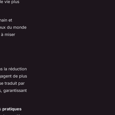
e vie plus
main et
tueux du monde
 à miser
s la réduction
gagent de plus
se traduit par
, garantissant
es
pratiques