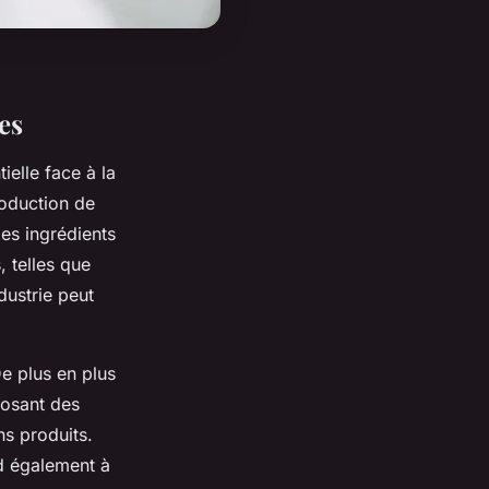
es
ielle face à la
roduction de
des ingrédients
 telles que
dustrie peut
De plus en plus
posant des
ns produits.
d également à