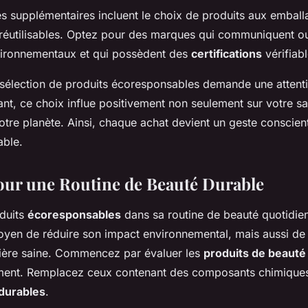
s supplémentaires incluent le choix de produits aux emball
réutilisables. Optez pour des marques qui communiquent o
nvironnementaux et qui possèdent des
certifications
vérifiabl
la sélection de produits écoresponsables demande une attent
nt, ce choix influe positivement non seulement sur votre sa
tre planète. Ainsi, chaque achat devient un geste conscien
able.
our une Routine de Beauté Durable
oduits
écoresponsables
dans sa routine de beauté quotidien
yen de réduire son impact environnemental, mais aussi de
ière saine. Commencez par évaluer les
produits de beauté
ment. Remplacez ceux contenant des composants chimiques
durables
.