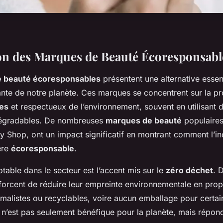
on des Marques de Beauté Écoresponsabl
 beauté écoresponsables
présentent une alternative essent
sante de notre planète. Ces marques se concentrent sur la p
les
et respectueux de l’environnement, souvent en utilisant 
odégradables. De nombreuses
marques de beauté
populaires,
y Shop, ont un impact significatif en montrant comment l’in
ère
écoresponsable
.
able dans le secteur est l’accent mis sur le
zéro déchet
. 
forcent de réduire leur empreinte environnementale en pro
malistes ou recyclables, voire aucun emballage pour certai
n’est pas seulement bénéfique pour la planète, mais répon