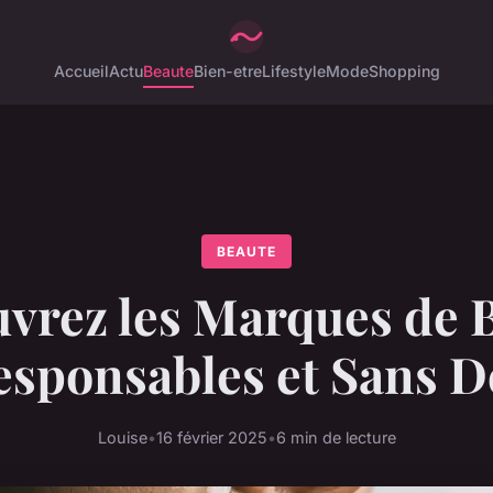
Accueil
Actu
Beaute
Bien-etre
Lifestyle
Mode
Shopping
BEAUTE
vrez les Marques de 
esponsables et Sans D
Louise
•
16 février 2025
•
6 min de lecture