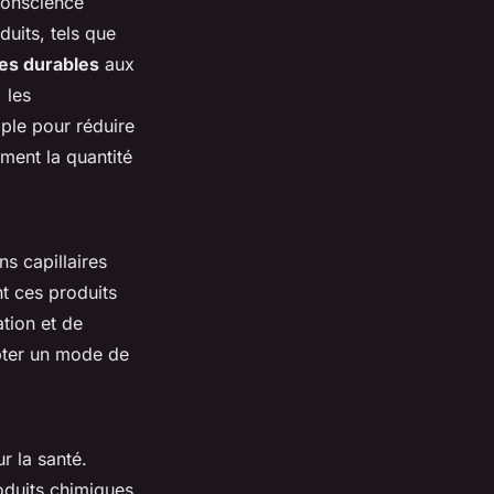
conscience
uits, tels que
ves durables
aux
 les
ple pour réduire
ment la quantité
ns capillaires
 ces produits
tion et de
opter un mode de
r la santé.
oduits chimiques