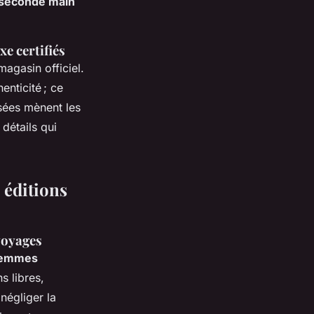
seconde main
xe certifiés
magasin officiel.
enticité ; ce
isées mènent les
 détails qui
, éditions
 voyages
 femmes
s libres,
négliger la