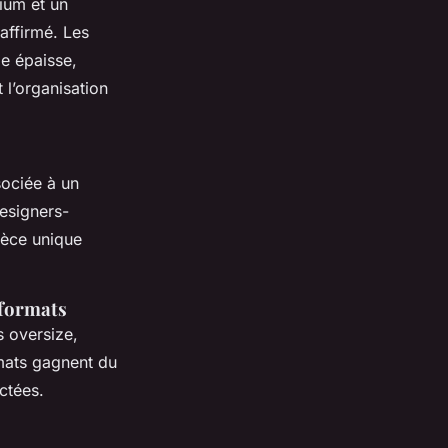
ium et un
affirmé. Les
le épaisse,
 l’organisation
sociée à un
designers-
pièce unique
 formats
s oversize,
rmats gagnent du
ectées.