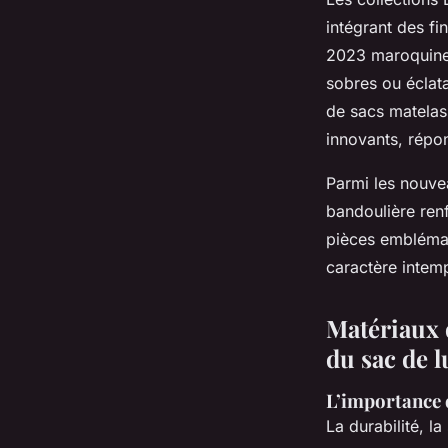
intégrant des f
2023 maroquiner
sobres ou éclata
de sacs matelas
innovants, répon
Parmi les nouvea
bandoulière renf
pièces emblémat
caractère intem
Matériaux d
du sac de l
L’importance 
La durabilité, l