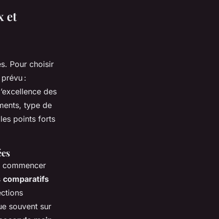
x et
es. Pour choisir
prévu :
l’excellence des
iments, type de
les points forts
ées
ut commencer
s
comparatifs
ections
tue souvent sur