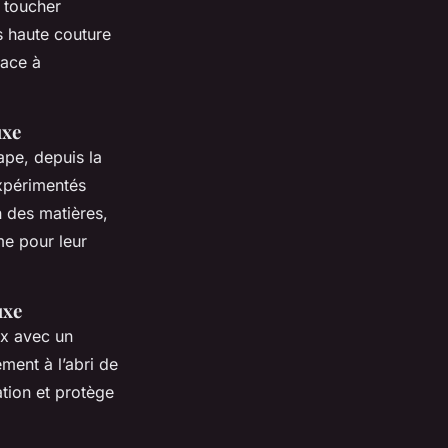
t toucher
s haute couture
face à
uxe
ape, depuis la
expérimentés
on des matières,
me pour leur
uxe
ux avec un
ment à l’abri de
ation et protège