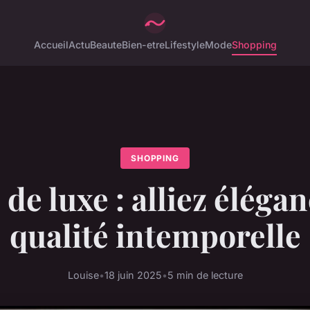
Accueil
Actu
Beaute
Bien-etre
Lifestyle
Mode
Shopping
SHOPPING
 de luxe : alliez élégan
qualité intemporelle
Louise
•
18 juin 2025
•
5 min de lecture