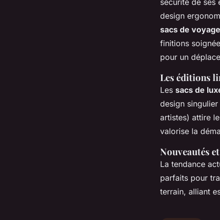
sécurité de ses
design ergonomiq
sacs de voyag
finitions soigné
pour un déplac
Les éditions l
Les
sacs de lux
design singulier
artistes) attire
valorise la déma
Nouveautés et 
La tendance actu
parfaits pour t
terrain, alliant