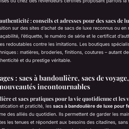
lisés ou chez des revendeurs certifiés proposant parfois la
authenticité : conseils et adresses pour des sacs de lu
isition sur des sites d’achat de sacs de luxe reconnus ou en 
çabilité, l’étiquette, le numéro de série et le certificat d’auth
es redoutables contre les imitations. Les boutiques spécial
hniques : matières, broderies, finitions, coutures – autant de
thenticité et du prestige véritable.
sages : sacs à bandoulière, sacs de voyage
t nouveautés incontournables
ière et sacs pratiques pour la vie quotidienne et les
stication et praticité, les
sacs à bandoulière de luxe pour
 des alliés du quotidien. Ils permettent de garder les main
tes les tenues et répondent aux besoins des citadines, sans 