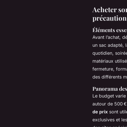
Acheter son
précaution
Éléments essen
Avant l’achat, d
un sac adapté, 
quotidien, soiré
matériaux utilis
fermeture, forma
des différents 
Panorama des p
Le budget varie
autour de 500 €
de prix
sont util
exclusives et le