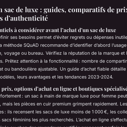
 sac de luxe : guides, comparatifs de pri
s d’authenticité
tiels à considérer avant l’achat d’un sac de luxe
éfinir ses besoins permet d’éviter regrets ou dépenses inutil
la méthode SQuAD recommande d’identifier d’abord l’usage 
e, voyage ou bureau. Vérifiez la réputation de la marque et 
és. Prêtez attention à la fonctionnalité : nombre de compart
t ou bandoulière ajustable. Un guide d’achat fiable détaille 
modèles, leurs avantages et les tendances 2023-2024.
rix, options d’achat en ligne et boutiques spécialis
 fortement : un sac à main de marque luxe pour femme pe
, mais les pièces en cuir premium grimpent rapidement. Le
es : ils recensent les sacs de luxe moins de 1 000 €, les coll
s sacs féminins les plus recherchés. L’achat en ligne s’effec