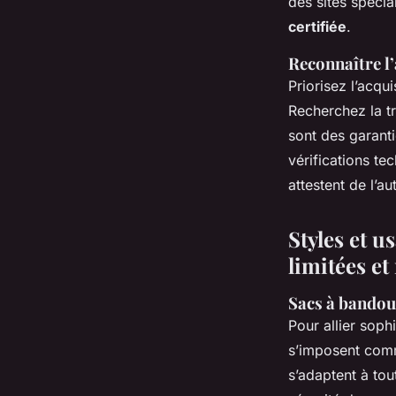
des sites spécia
certifiée
.
Reconnaître l’
Priorisez l’acqu
Recherchez la tra
sont des garanti
vérifications tec
attestent de l’au
Styles et u
limitées e
Sacs à bandoul
Pour allier sophi
s’imposent comme
s’adaptent à tou