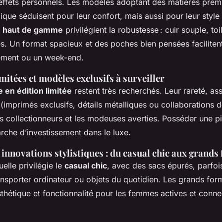
 effets personnels. Les modèles adoptant des matières prem
ue séduisent pour leur confort, mais aussi pour leur style 
e haut de gamme
privilégient la robustesse : cuir souple, toi
es. Un format spacieux et des poches bien pensées facilitent
ement ou un week-end.
imitées et modèles exclusifs à surveiller
e en édition limitée
restent très recherchés. Leur rareté, as
 (imprimés exclusifs, détails métalliques ou collaborations 
 les collectionneurs et les modeuses averties. Posséder une 
rche d’investissement dans le luxe.
innovations stylistiques : du casual chic aux grands
elle privilégie le
casual chic
, avec des sacs épurés, parfoi
ransporter ordinateur ou objets du quotidien. Les grands fo
 esthétique et fonctionnalité pour les femmes actives et conn