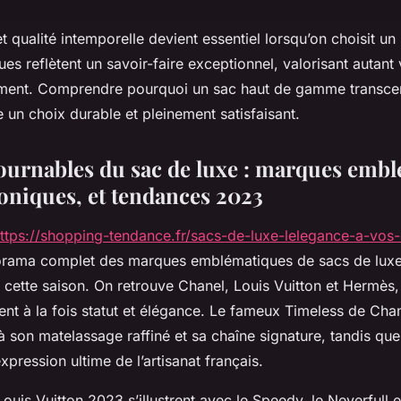
et qualité intemporelle devient essentiel lorsqu’on choisit un
es reflètent un savoir-faire exceptionnel, valorisant autant 
sement. Comprendre pourquoi un sac haut de gamme transc
e un choix durable et pleinement satisfaisant.
ournables du sac de luxe : marques embl
oniques, et tendances 2023
ttps://shopping-tendance.fr/sacs-de-luxe-lelegance-a-vos-
norama complet des marques emblématiques de sacs de luxe
 cette saison. On retrouve Chanel, Louis Vuitton et Hermès,
ent à la fois statut et élégance. Le fameux Timeless de Chan
à son matelassage raffiné et sa chaîne signature, tandis que 
xpression ultime de l’artisanat français.
Louis Vuitton 2023 s’illustrent avec le Speedy, le Neverfull 