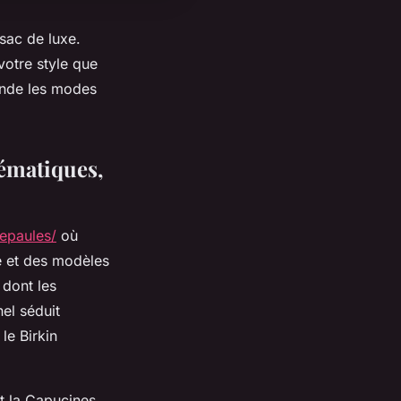
 sac de luxe.
votre style que
ende les modes
ématiques,
epaules/
où
 et des modèles
 dont les
el séduit
le Birkin
et la Capucines,