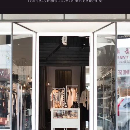
Louise
•
3 mars 2025
•
6 min de lecture