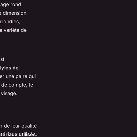
sage rond
ne dimension
rrondies,
e variété de
st
tyles de
er une paire qui
n de compte, le
 visage.
er de leur qualité
tériaux utilisés
.