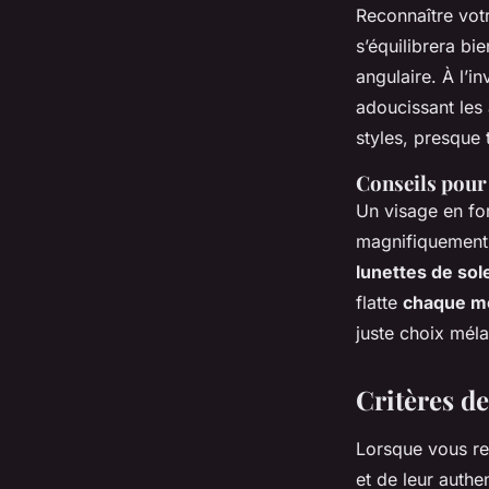
Reconnaître vot
s’équilibrera b
angulaire. À l’i
adoucissant les
styles, presque 
Conseils pour
Un visage en for
magnifiquement 
lunettes de sole
flatte
chaque m
juste choix méla
Critères de
Lorsque vous r
et de leur authe