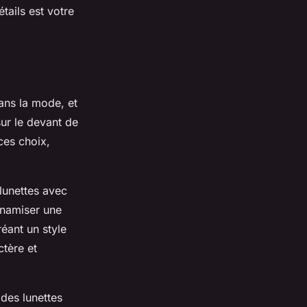
tails est votre
ans la mode, et
ur le devant de
ces choix,
lunettes avec
ynamiser une
éant un style
ctère et
 des lunettes