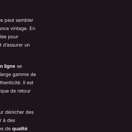
are peut sembler
ance vintage. En
lée pour
t d’assurer un
n ligne
se
e large gamme de
enticité. Il est
tique de retour
our dénicher des
r à des
res de
qualité