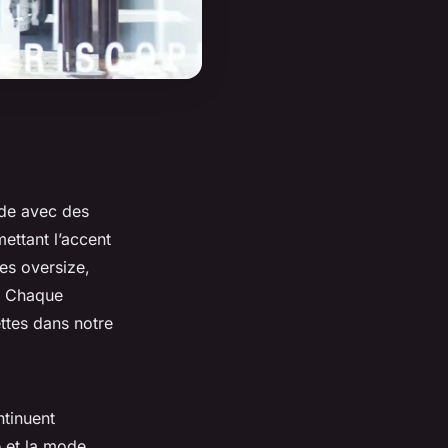
de avec des
ettant l’accent
es oversize,
. Chaque
nettes dans notre
tinuent
é et la mode