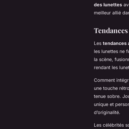
des lunettes
ava
meilleur allié d
Tendances 
Les
tendances 
les lunettes ne
la scène, fusion
rendant les lune
Comment intégre
une touche rétr
tenue sobre. Jou
unique et person
d’originalité.
Les célébrités s