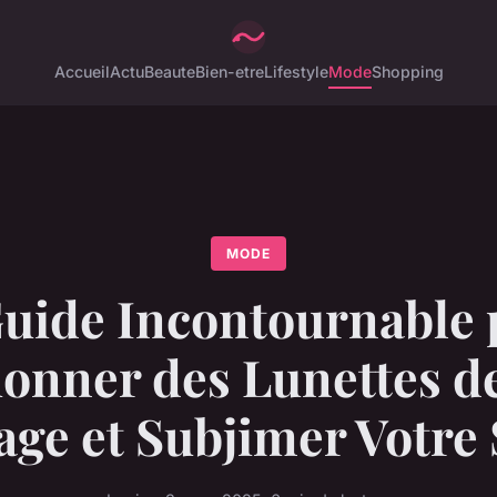
Accueil
Actu
Beaute
Bien-etre
Lifestyle
Mode
Shopping
MODE
Guide Incontournable 
ionner des Lunettes de
age et Subjimer Votre 