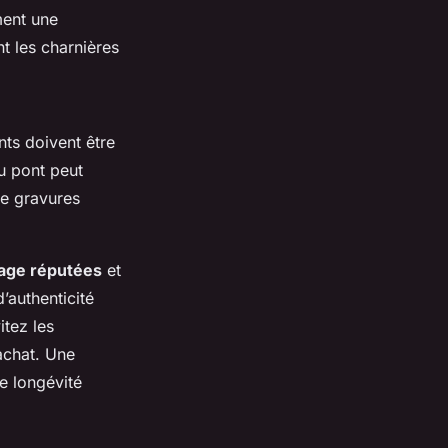
ment une
nt les charnières
nts doivent être
du pont peut
de gravures
tage réputées
et
’authenticité
itez les
 achat. Une
e longévité