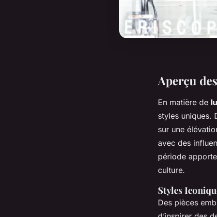
Aperçu des
En matière de
l
styles uniques.
sur une élévatio
avec des influe
période apporte
culture.
Styles Iconiq
Des pièces embl
d’inspirer des 