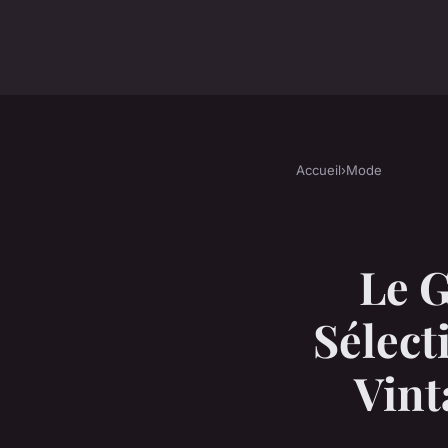
Accueil
›
Mode
Le 
Sélect
Vint