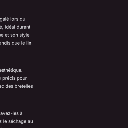
galé lors du
é, idéal durant
se et son style
tandis que le
lin
,
 esthétique.
s
précis pour
ec des bretelles
Lavez-les à
ez le séchage au