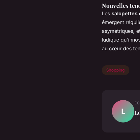
Nouvelles tend
Les
salopettes
émergent réguli
asymétriques, e
ludique qu'innov
au cœur des ten
Shopping
EC
L
L