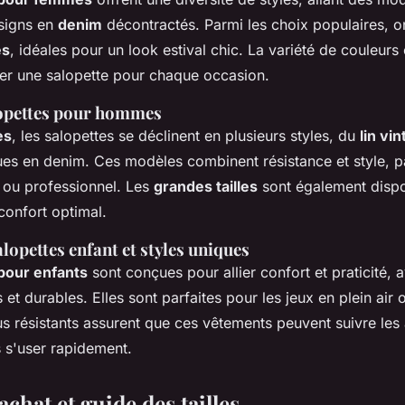
signs en
denim
décontractés. Parmi les choix populaires, o
es
, idéales pour un look estival chic. La variété de couleurs
er une salopette pour chaque occasion.
lopettes pour hommes
es
, les salopettes se déclinent en plusieurs styles, du
lin vi
ues en denim. Ces modèles combinent résistance et style, p
 ou professionnel. Les
grandes tailles
sont également dispo
confort optimal.
alopettes enfant et styles uniques
pour enfants
sont conçues pour allier confort et praticité, 
et durables. Elles sont parfaites pour les jeux en plein air o
sus résistants assurent que ces vêtements peuvent suivre les
s s'user rapidement.
achat et guide des tailles