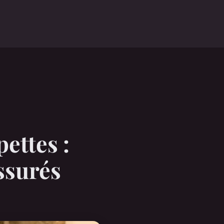
ettes :
ssurés