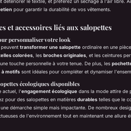
 détériorer le textile, et préférez un séchage à l'air libre. 
retien
pour garantir la durabilité de vos vêtements.
es et accessoires liés aux salopettes
our personnaliser votre look
s peuvent
transformer une salopette
ordinaire en une pièc
telles colorées
, les
broches originales
, et les ceintures pe
 une touche personnelle à votre tenue. De plus, les
pochett
 à motifs
sont idéales pour compléter et dynamiser l'ensem
lopettes écologiques disponibles
 actuel, l'
engagement écologique
dans la mode attire de 
tez pour des salopettes en matières
durables
telles que le co
 une démarche simple mais impactante. De nombreux desig
ctueuses de l'environnement tout en maintenant une allure é