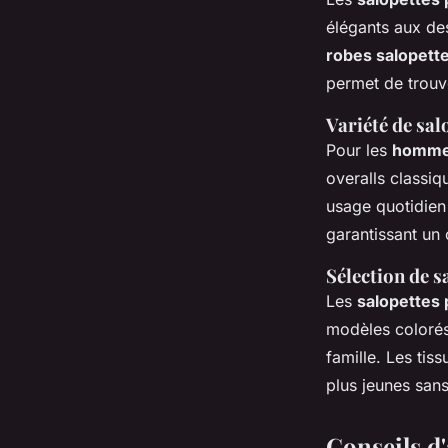
élégants aux de
robes salopett
permet de trouv
Variété de sa
Pour les
homm
overalls classiq
usage quotidien
garantissant un 
Sélection de s
Les
salopettes 
modèles colorés 
famille. Les tis
plus jeunes san
Conseils d'