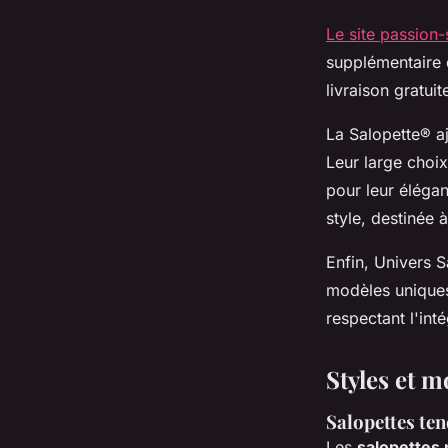
Le site passion-
supplémentaire 
livraison gratuit
La Salopette® aj
Leur large choix
pour leur élégan
style, destinée
Enfin, Univers S
modèles uniques
respectant l'int
Styles et m
Salopettes te
Les
salopettes