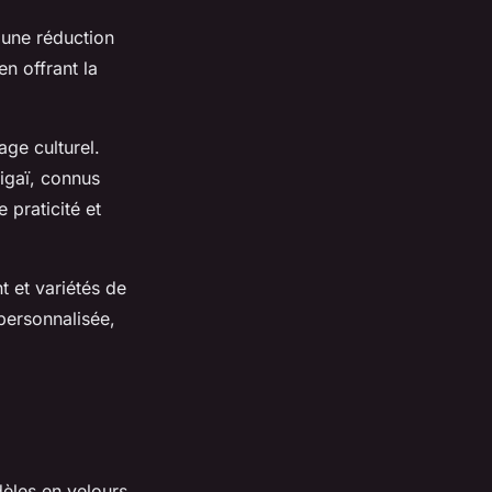
 une réduction
n offrant la
age culturel.
kigaï, connus
 praticité et
t et variétés de
personnalisée,
dèles en velours