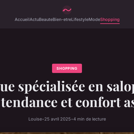
Accueil
Actu
Beaute
Bien-etre
Lifestyle
Mode
Shopping
SHOPPING
ue spécialisée en salop
tendance et confort a
Louise
•
25 avril 2025
•
4 min de lecture