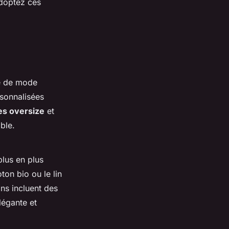
Adoptez ces
e de mode
rsonnalisées
es oversize
et
ble.
plus en plus
ton bio ou le lin
ns incluent des
légante et