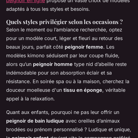
peignoir en ligne
propose un vaste choix de modèles
adaptés à tous les styles et besoins.
Quels styles privilégier selon les occasions ?
Selon le moment ou l’ambiance recherchée, optez
pour un modèle court, léger et fleuri au retour des
beaux jours, parfait côté
peignoir femme
. Les
modèles kimono séduisent par leur coupe fluide,
alors qu’un
peignoir homme
type nid d’abeille reste
indémodable pour son absorption éclair et sa
résistance. En soirée spa ou à la maison, cherchez la
douceur moelleuse d'un
tissu en éponge
, véritable
appel à la relaxation.
Quant aux enfants, pourquoi ne pas leur offrir un
peignoir de bain ludique
avec oreilles d’animaux
brodées ou prénom personnalisé ? Ludique et unique,
le
peignoir enfant
devient vite le compagnon préféré