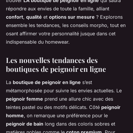
trouver
LA boutique de peignoir en ligne
qui saura
répondre aux envies de toute la famille, alliant
confort
,
qualité
et
options sur mesure
? Explorons
ensemble les tendances, les conseils morpho, tout en
osant affirmer votre personnalité jusque dans cet
indispensable du homewear.
Les nouvelles tendances des
boutiques de peignoir en ligne
La
boutique de peignoir en ligne
s’est
métamorphosée pour suivre les envies actuelles. Le
peignoir femme
prend une allure chic avec des
teintes pastel ou des motifs délicats. Côté
peignoir
homme
, on remarque une préférence pour le
peignoir de bain
long dans des coloris sobres et
matières nobles comme le
coton premium
. Pour